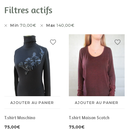
CHAUSSURES
ACCESSOIRES
Filtres actifs
ACCESSOIRES
Min
70,00
€
Max
140,00
€
AJOUTER AU PANIER
AJOUTER AU PANIER
T.shirt Moschino
T.shirt Maison Scotch
75,00
€
75,00
€