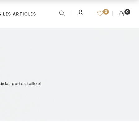
0
0
 LES ARTICLES
idas portés taille xl