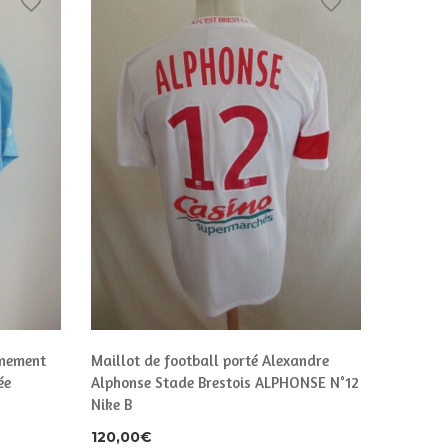
inement
Maillot de football porté Alexandre
Maillot 
ée
Alphonse Stade Brestois ALPHONSE N°12
de Franc
Nike B
25,00
€
120,00
€