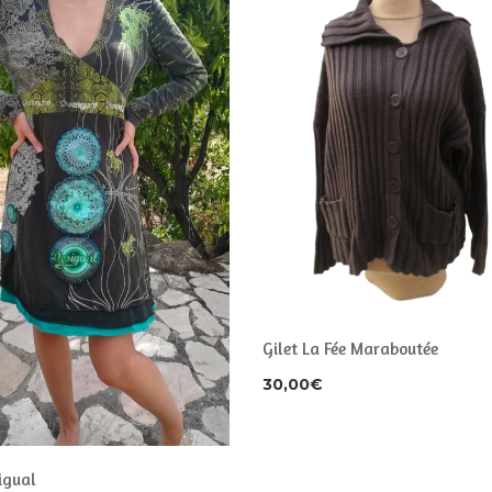
Gilet La Fée Maraboutée
30,00
€
igual