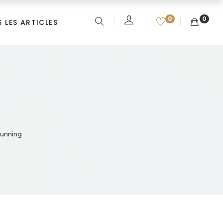
0
0
 LES ARTICLES
unning