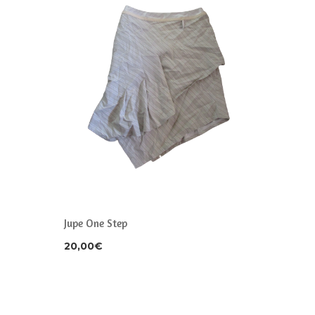
Jupe One Step
Robe Ma
20,00
€
65,00
€