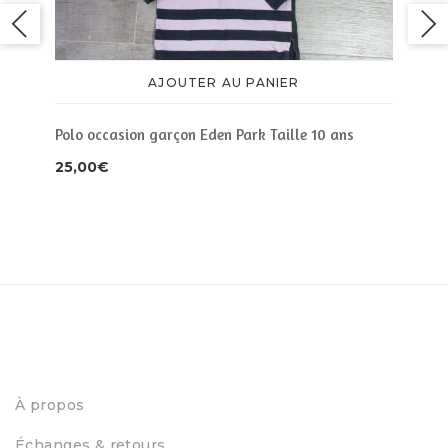
AJOUTER AU PANIER
Polo occasion garçon Eden Park Taille 10 ans
25,00
€
ans
Pol
15,
À propos
Échanges & retours