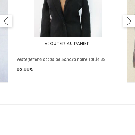
AJOUTER AU PANIER
Veste femme occasion Sandro noire Taille 38
85,00
€
Ves
35