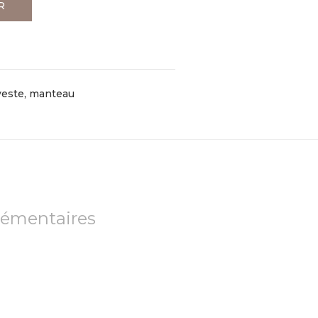
R
veste, manteau
lémentaires