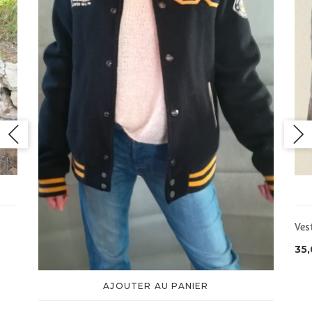
Ves
35
AJOUTER AU PANIER