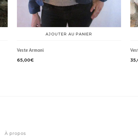
AJOUTER AU PANIER
Veste Armani
Ves
65,00
€
35
À propos