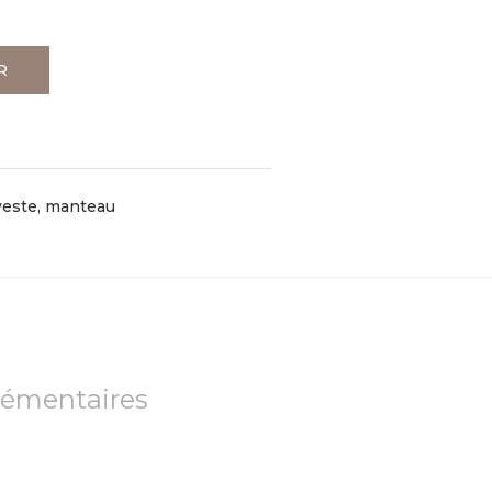
R
veste, manteau
lémentaires