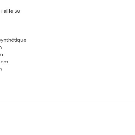
aille 38
 synthétique
m
cm
 cm
m