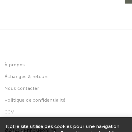
Ves
155
À propos
Échanges & retours
Nous contacter
Politique de confidentialité
CGV
Notre site utilise des cookies pour une navigation
©2023 - Fringueonline