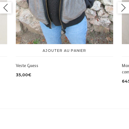
AJOUTER AU PANIER
Man
Veste Guess
com
35,00
€
64