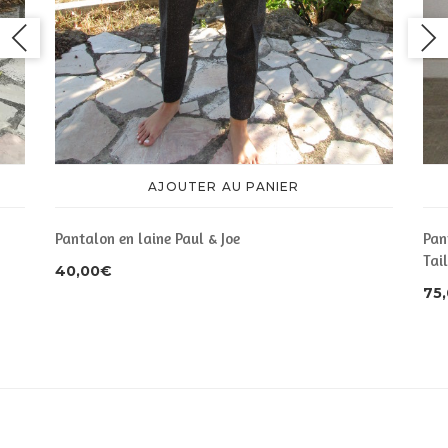
AJOUTER AU PANIER
Pantalon en laine Paul & Joe
Pan
Tai
40,00
€
75