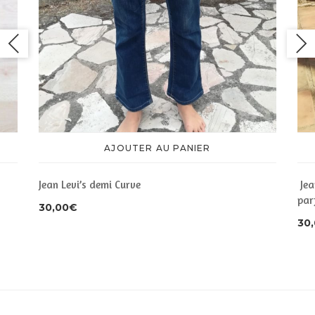
AJOUTER AU PANIER
Jean Levi’s demi Curve
Jea
par
30,00
€
30