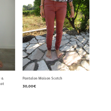
 &
Pantalon Maison Scotch
Pantalon
tat
38 comm
30,00
€
50,00
€