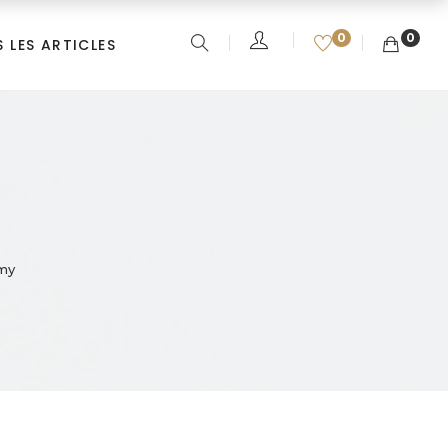
0
0
 LES ARTICLES
rmy