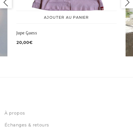
AJOUTER AU PANIER
Jupe Guess
20,00
€
Jup
neu
30
À propos
Échanges & retours