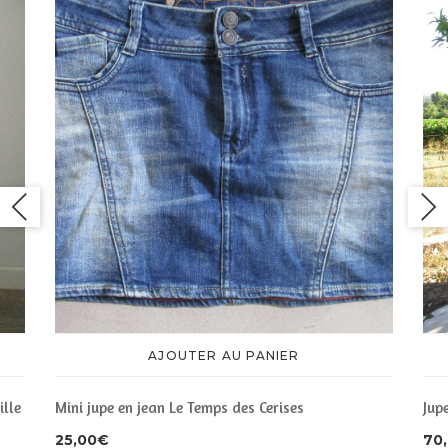
AJOUTER AU PANIER
ille
Mini jupe en jean Le Temps des Cerises
Jup
25,00
€
70