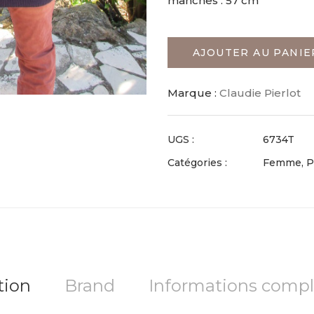
manches : 57 cm
AJOUTER AU PANIE
Marque :
Claudie Pierlot
UGS :
6734T
Catégories :
Femme
,
P
tion
Brand
Informations comp