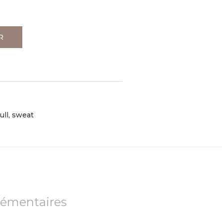
R
ull, sweat
lémentaires