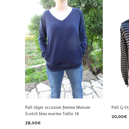
Pull G-St
Pull léger occasion femme Maison
Scotch bleu marine Taille 38
20,00
€
28,00
€