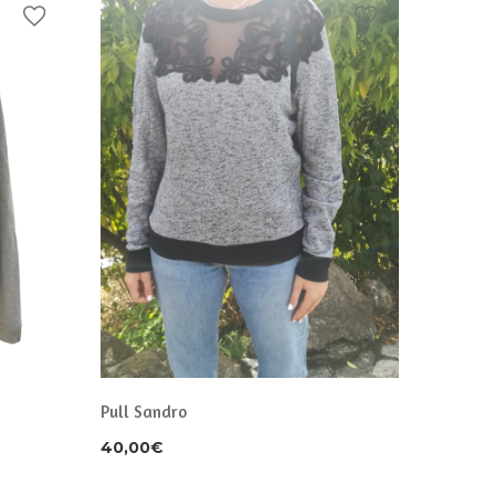
Gilet Ku
Pull Sandro
20,00
€
40,00
€