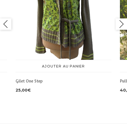
AJOUTER AU PANIER
Gilet One Step
Pul
25,00
€
40