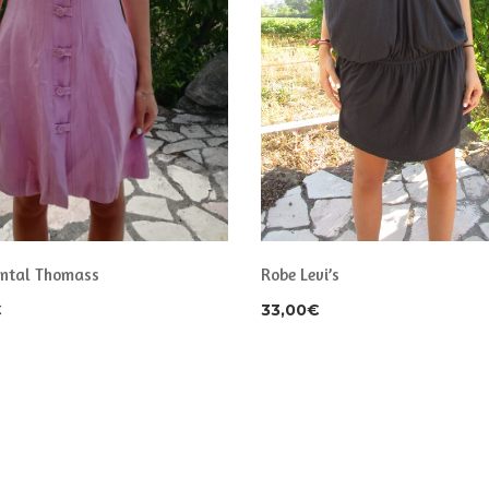
ntal Thomass
Robe Levi’s
€
33,00
€