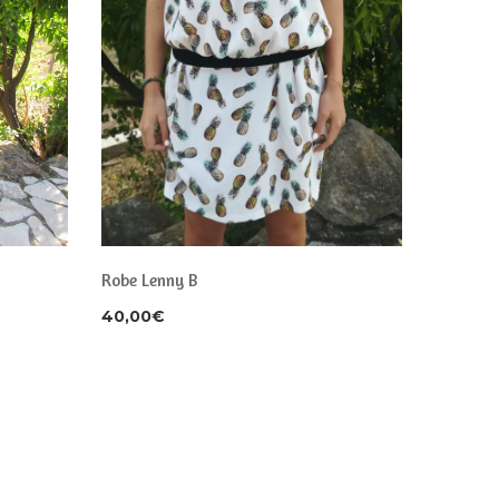
Robe Lenny B
40,00
€
Robe De
40,00
€