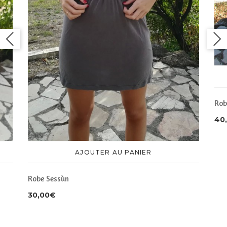
Rob
40
AJOUTER AU PANIER
Robe Sessùn
30,00
€