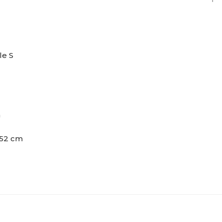
le S
m
 52 cm