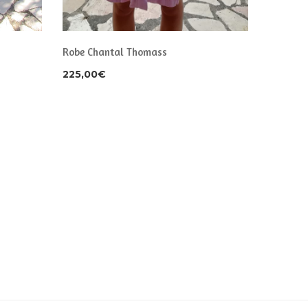
Robe Chantal Thomass
Robe Val
Chatta
225,00
€
45,00
€