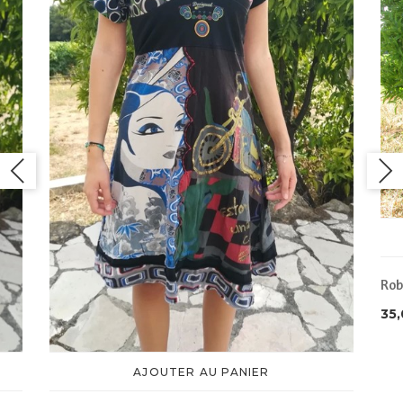
Rob
35
AJOUTER AU PANIER