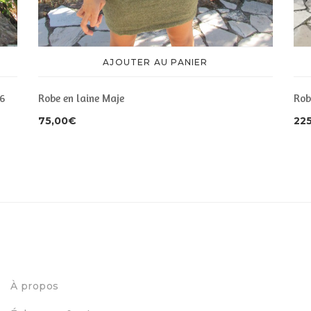
AJOUTER AU PANIER
36
Robe en laine Maje
Rob
75,00
€
22
À propos