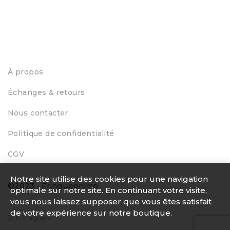
Sho
28
À propos
Échanges & retours
Nous contacter
Politique de confidentialité
CGV
Notre site utilise des cookies pour une navigation
©2023 - Fringueonline
optimale sur notre site. En continuant votre visite,
vous nous laissez supposer que vous êtes satisfait
de votre expérience sur notre boutique.
Instagram