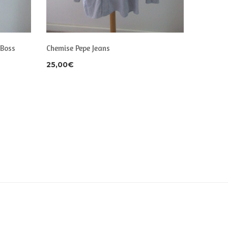
 Boss
Chemise Pepe Jeans
Chemise
Taille M
25,00
€
30,00
€