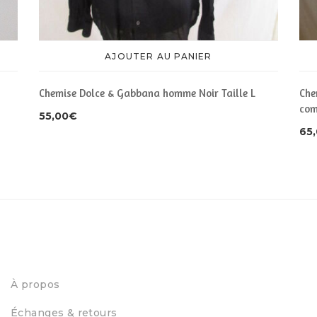
AJOUTER AU PANIER
Chemise Dolce & Gabbana homme Noir Taille L
Che
com
55,00
€
65
À propos
Échanges & retours