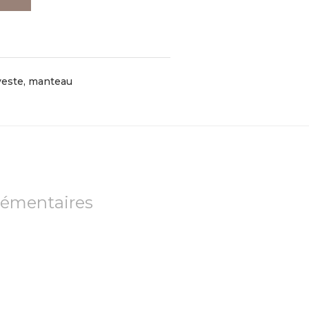
veste, manteau
lémentaires