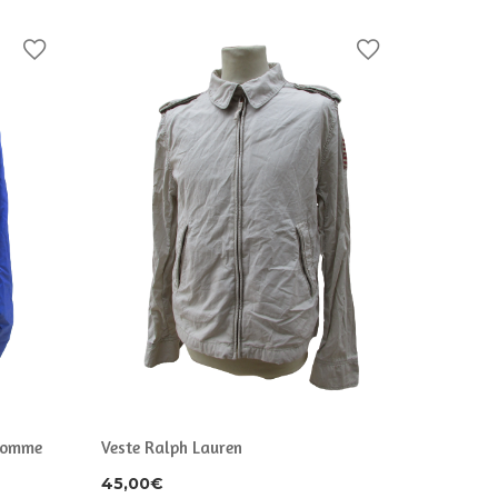
 homme
Veste Ralph Lauren
Survête
Ventex 
45,00
€