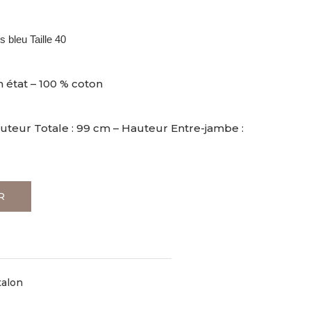
 bleu Taille 40
n état – 100 % coton
auteur Totale : 99 cm – Hauteur Entre-jambe :
R
talon