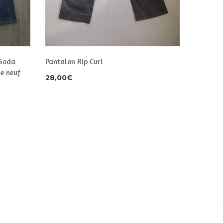
 Soda
Pantalon Rip Curl
Jean Levi
e neuf
28,00
€
30,00
€