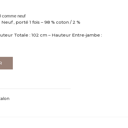
40 comme neuf
euf , porté 1 fois – 98 % coton / 2 %
auteur Totale : 102 cm – Hauteur Entre-jambe :
R
talon