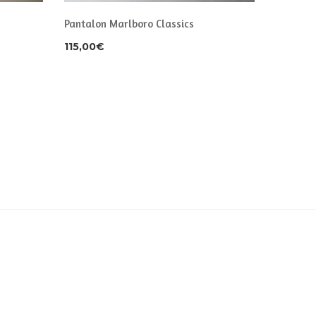
Pantalon Marlboro Classics
Jean Levi
115,00
€
33,00
€