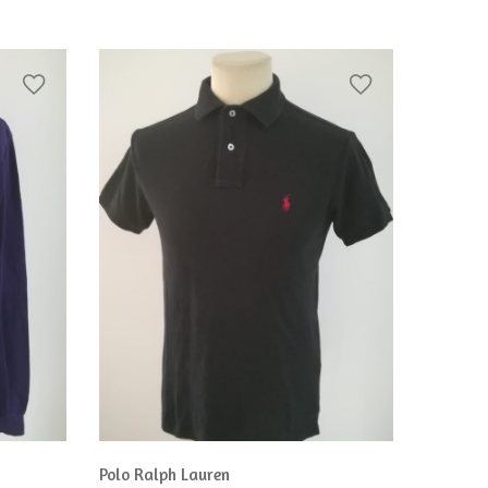
Polo Ralph Lauren
Polo hom