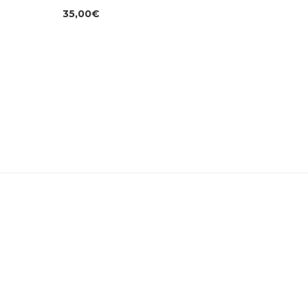
slim fit 
35,00
€
28,00
€