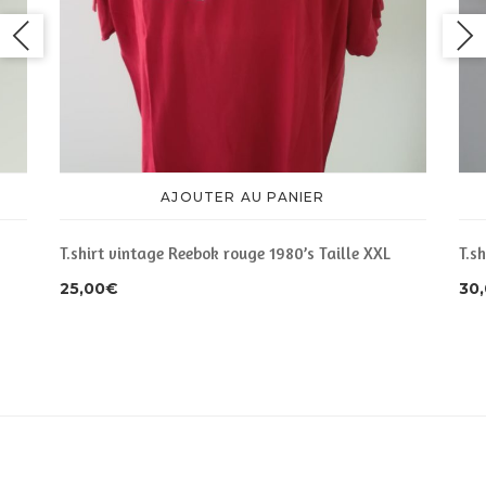
AJOUTER AU PANIER
T.shirt vintage Reebok rouge 1980’s Taille XXL
T.s
25,00
€
30