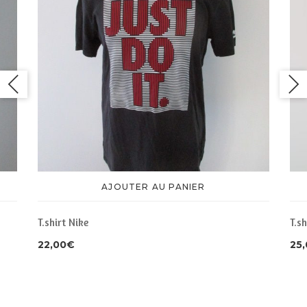
AJOUTER AU PANIER
T.shirt Nike
T.s
22,00
€
25