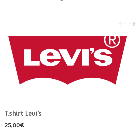
T.shirt Levi’s
25,00
€