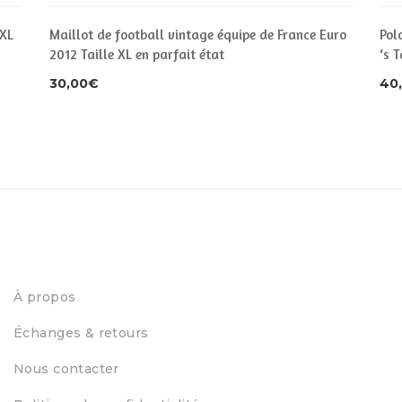
XXL
Maillot de football vintage équipe de France Euro
Pol
2012 Taille XL en parfait état
‘s T
30,00
€
40
À propos
Échanges & retours
Nous contacter