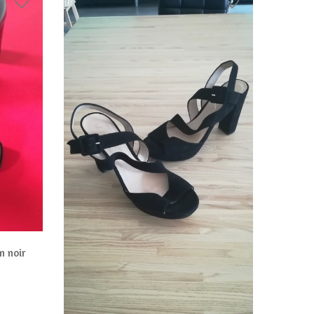
Baskets
40,00
€
n noir