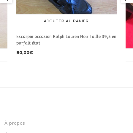
AJOUTER AU PANIER
Escarpin occasion Ralph Lauren Noir Taille 39,5 en
parfait état
80,00
€
2
Esc
155
À propos