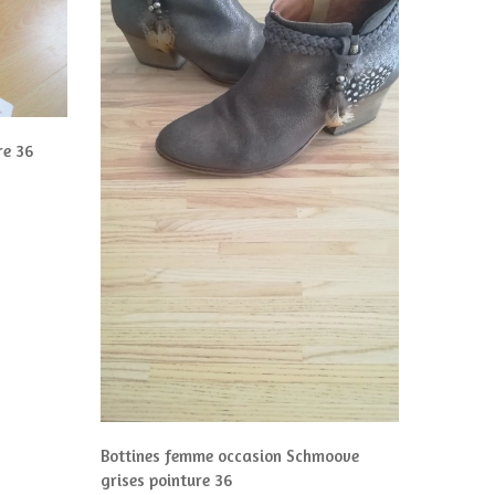
re 36
Bottines femme occasion Schmoove
Escarpin
grises pointure 36
pointure