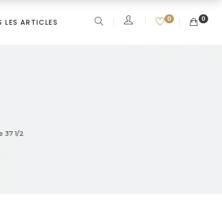
0
0
 LES ARTICLES
e 37 1/2