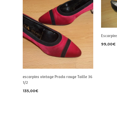
Escarpins
99,00
€
escarpins vintage Prada rouge Taille 36
1/2
135,00
€