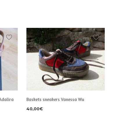
Escarpin
Adalira
Baskets sneakers Vanessa Wu
neuves
40,00
€
60,00
€