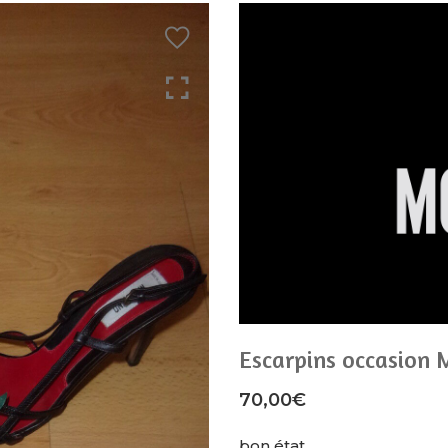
Escarpins occasion 
70,00
€
bon état