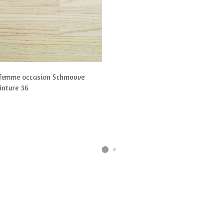
 femme occasion Schmoove
inture 36