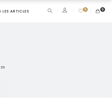
0
0
 LES ARTICLES
 39