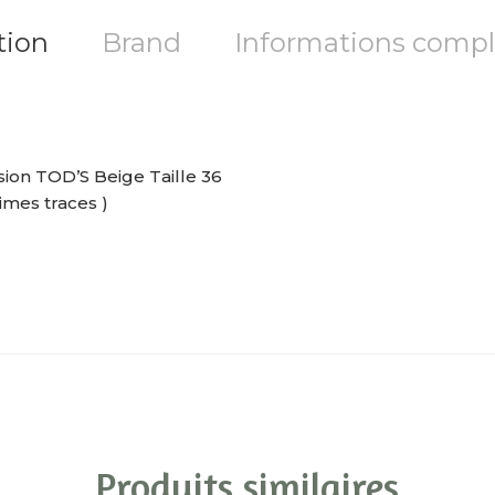
tion
Brand
Informations comp
on TOD’S Beige Taille 36
imes traces )
Produits similaires