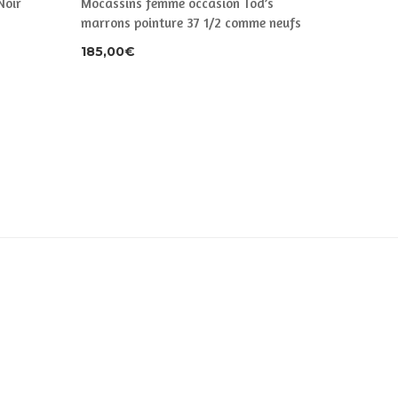
Noir
Mocassins femme occasion Tod’s
Escarpi
marrons pointure 37 1/2 comme neufs
pointure
185,00
€
90,00
€