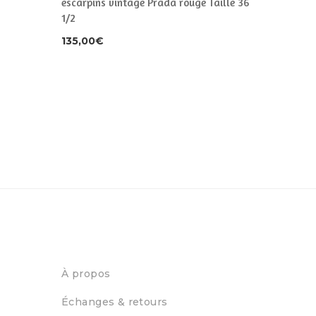
lle 39
escarpins vintage Prada rouge Taille 36
1/2
135,00
€
À propos
Échanges & retours