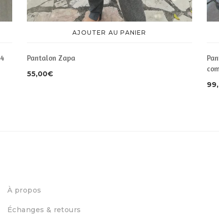
AJOUTER AU PANIER
34
Pantalon Zapa
Pan
com
55,00
€
99
À propos
Échanges & retours