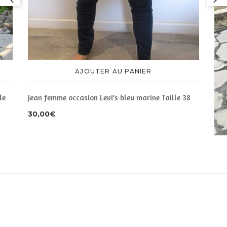
AJOUTER AU PANIER
le
Jean femme occasion Levi’s bleu marine Taille 38
30,00
€
Pan
90