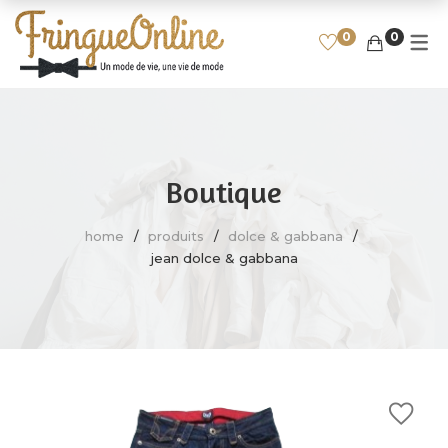
0
0
ENFANT
HOMME
SPORT
FEMME
HAUT, CHEMISE, T-SHIRT
T-SHIRT
FILLE
FOOTBALL
PULL, SWEAT
CHEMISE
GARÇON
RUGBY
Boutique
JEAN, PANTALON
POLO
BASKET
home
produits
dolce & gabbana
SHORT, COMBI-SHORT,
SWEAT
CYCLISME
jean dolce & gabbana
BERMUDA
PULL
AUTRES SPORTS
ROBE
JEAN, PANTALON
JUPE
BLOUSON, VESTE, MANTEAU
BLOUSON, VESTE, MANTEAU
CHAUSSURES