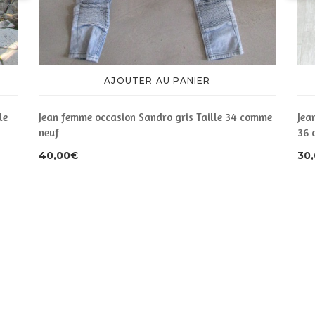
AJOUTER AU PANIER
le
Jean femme occasion Sandro gris Taille 34 comme
Jea
neuf
36 
40,00
€
30