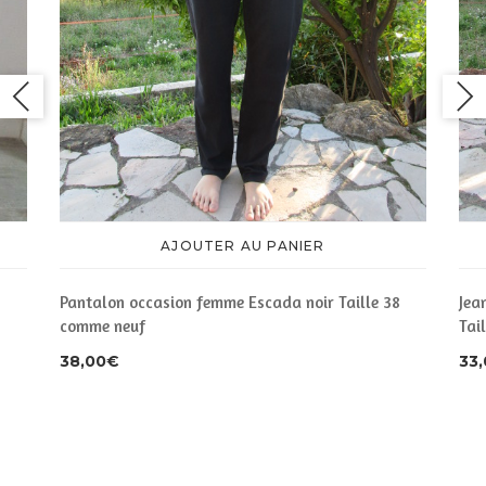
AJOUTER AU PANIER
Pantalon occasion femme Escada noir Taille 38
Jea
comme neuf
Tai
38,00
€
33