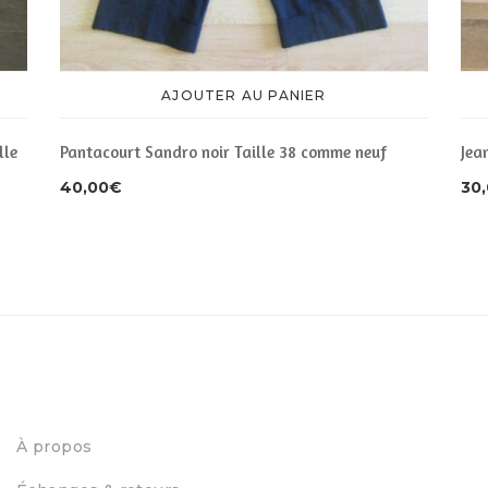
AJOUTER AU PANIER
lle
Pantacourt Sandro noir Taille 38 comme neuf
Jea
40,00
€
30
À propos