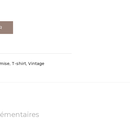
R
mise, T-shirt
,
Vintage
lémentaires