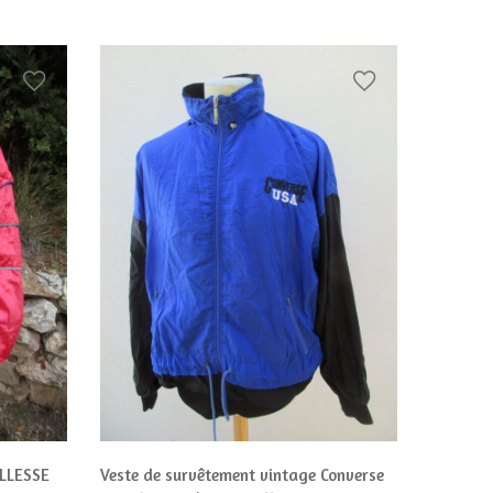
ELLESSE
Veste de survêtement vintage Converse
veste vi