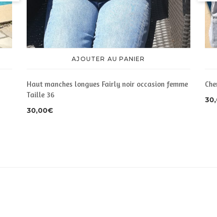
AJOUTER AU PANIER
Haut manches longues Fairly noir occasion femme
Che
Taille 36
30
30,00
€