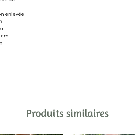
on enlevée
m
cm
0 cm
m
Produits similaires