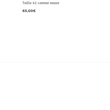
Taille 42 comme neuve
marron T
65,00
€
65,00
€