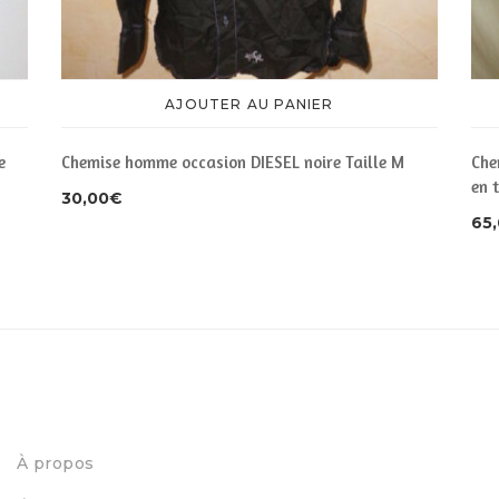
AJOUTER AU PANIER
e
Chemise homme occasion DIESEL noire Taille M
Che
en 
30,00
€
65
À propos