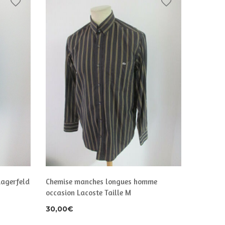
Lagerfeld
Chemise manches longues homme
Chemise
occasion Lacoste Taille M
Taille L
30,00
€
38,00
€