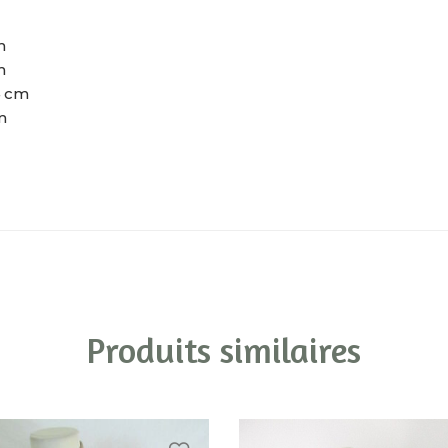
m
m
4 cm
m
Produits similaires